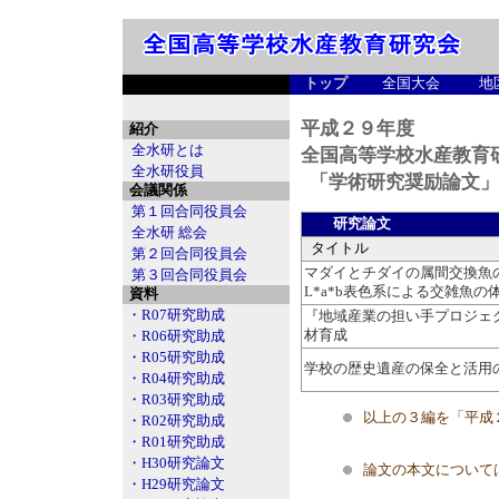
トップ
全国大会
地
平成２９年度
紹介
全水研とは
全国高等学校水産教育
全水研役員
「学術研究奨励論文」
会議関係
第１回合同役員会
研究論文
全水研 総会
タイトル
第２回合同役員会
マダイとチダイの属間交換魚
第３回合同役員会
L*a*b表色系による交雑魚
資料
・R07研究助成
『地域産業の担い手プロジェ
材育成
・R06研究助成
・R05研究助成
学校の歴史遺産の保全と活用
・R04研究助成
・R03研究助成
以上の３編を「平成
・R02研究助成
・R01研究助成
・H30研究論文
論文の本文について
・H29研究論文